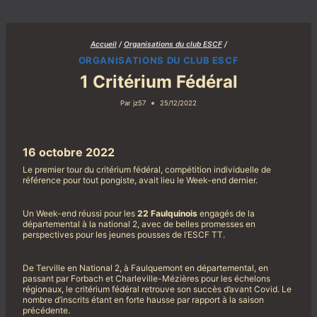
Aller
au
contenu
Accueil
/
Organisations du club ESCF
/
ORGANISATIONS DU CLUB ESCF
1 Critérium Fédéral
Par
jz57
25/12/2022
16 octobre 2022
Le premier tour du critérium fédéral, compétition individuelle de
référence pour tout pongiste, avait lieu le Week-end dernier.
Un Week-end réussi pour les
22 Faulquinois
engagés de la
départemental à la national 2, avec de belles promesses en
perspectives pour les jeunes pousses de l’ESCF TT.
De Terville en National 2, à Faulquemont en départemental, en
passant par Forbach et Charleville-Mézières pour les échelons
régionaux, le critérium fédéral retrouve son succès d’avant Covid. Le
nombre d’inscrits étant en forte hausse par rapport à la saison
précédente.