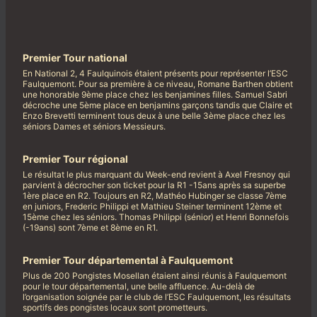
Premier Tour national
En National 2, 4 Faulquinois étaient présents pour représenter l’ESC
Faulquemont. Pour sa première à ce niveau, Romane Barthen obtient
une honorable 9ème place chez les benjamines filles. Samuel Sabri
décroche une 5ème place en benjamins garçons tandis que Claire et
Enzo Brevetti terminent tous deux à une belle 3ème place chez les
séniors Dames et séniors Messieurs.
Premier Tour régional
Le résultat le plus marquant du Week-end revient à Axel Fresnoy qui
parvient à décrocher son ticket pour la R1 -15ans après sa superbe
1ère place en R2. Toujours en R2, Mathéo Hubinger se classe 7ème
en juniors, Frederic Philippi et Mathieu Steiner terminent 12ème et
15ème chez les séniors. Thomas Philippi (sénior) et Henri Bonnefois
(-19ans) sont 7ème et 8ème en R1.
Premier Tour départemental à Faulquemont
Plus de 200 Pongistes Mosellan étaient ainsi réunis à Faulquemont
pour le tour départemental, une belle affluence. Au-delà de
l’organisation soignée par le club de l’ESC Faulquemont, les résultats
sportifs des pongistes locaux sont prometteurs.