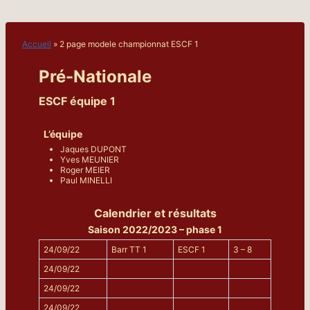
Aller
au
contenu
Accueil
»
2 page modele championnat ESCF 1
Pré-Nationale
ESCF équipe 1
L’équipe
Jaques DUPONT
Yves MEUNIER
Roger MEIER
Paul MINELLI
Calendrier et résultats
Saison 2022/2023 – phase 1
24/09/22
Barr TT 1
ESCF 1
3 – 8
24/09/22
24/09/22
24/09/22