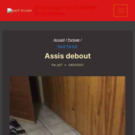
Aller
au
Entente Sportive Créhange-
contenu
Faulquemont
Accueil
/
Partage
/
PARTAGE
Assis debout
Par
jz57
04/01/2021