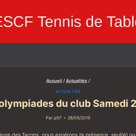
ESCF Tennis de Tabl
Accueil
/
Actualités
/
ACTUALITÉS
olympiades du club Samedi 29
Par
jz57
28/05/2019
leure des façons, nous espérons ta présence, seul(e) ou e