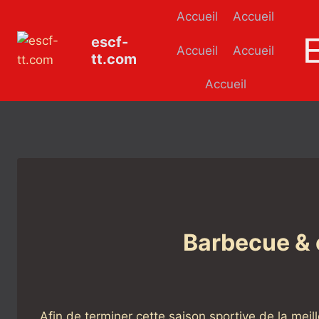
Aller
Accueil
Accueil
au
escf-
contenu
Accueil
Accueil
tt.com
Accueil
Barbecue & 
Afin de terminer cette saison sportive de la meil