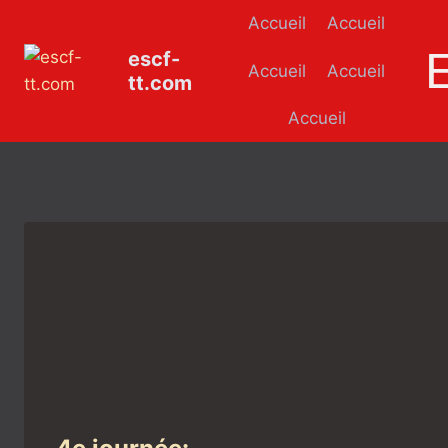
Aller
Accueil
Accueil
au
escf-
contenu
Accueil
Accueil
tt.com
Accueil