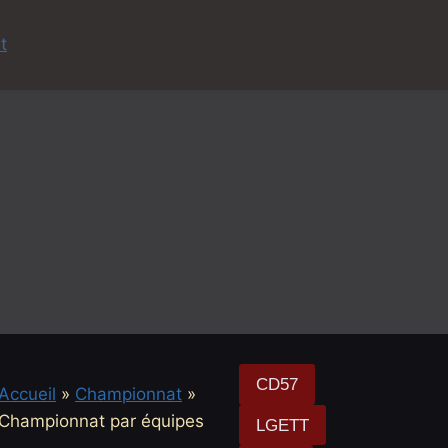
t
CD57
Accueil
»
Championnat
»
Championnat par équipes
LGETT