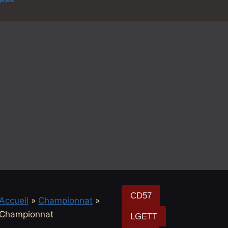
CD57
Accueil
»
Championnat
»
Championnat
LGETT