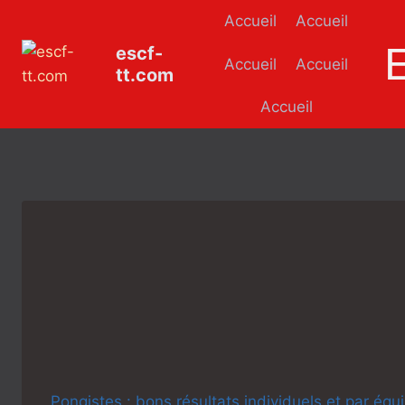
Aller
Accueil
Accueil
au
escf-
contenu
Accueil
Accueil
tt.com
Accueil
Pongistes : bons résultats individuels et par équ