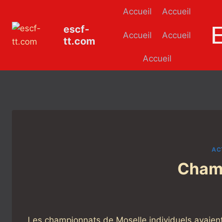
Aller
Accueil
Accueil
au
escf-
contenu
Accueil
Accueil
tt.com
Accueil
AC
Champ
Les championnats de Moselle individuels avaient 