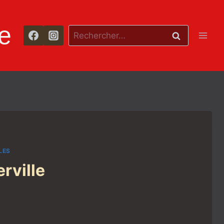
e
Rechercher :
LES
rville