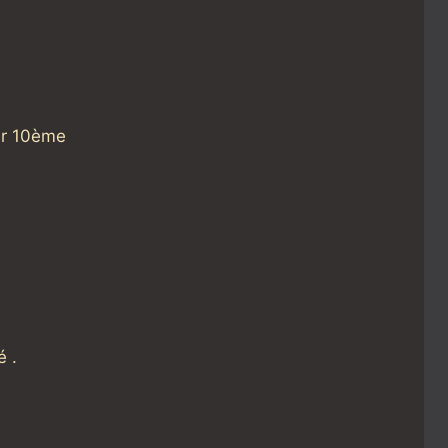
er 10ème
é .