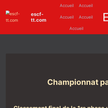
Aller
Accueil
Accueil
au
escf-
contenu
Accueil
Accueil
tt.com
Accueil
Championnat par