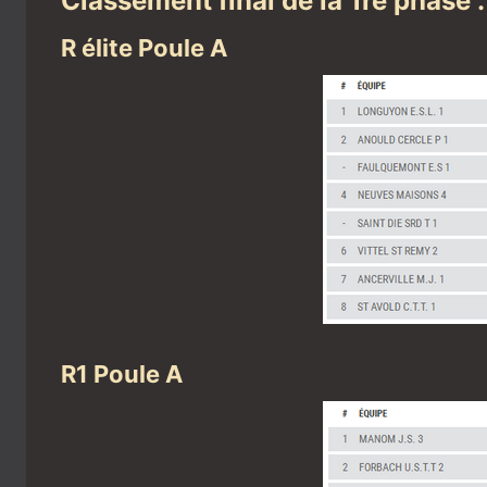
Classement final de la 1re phase :
R élite Poule A
R1 Poule A