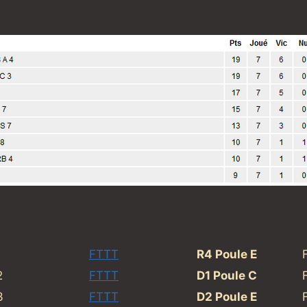
1
FTTT
R4 Poule E
2
FTTT
D1 Poule C
3
FTTT
D2 Poule E