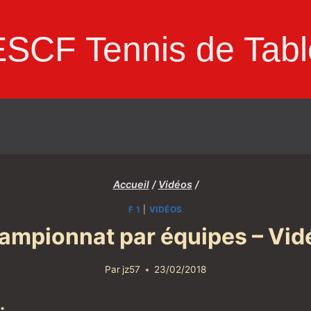
ESCF Tennis de Tabl
Accueil
/
Vidéos
/
F 1
|
VIDÉOS
ampionnat par équipes – Vid
Par
jz57
23/02/2018