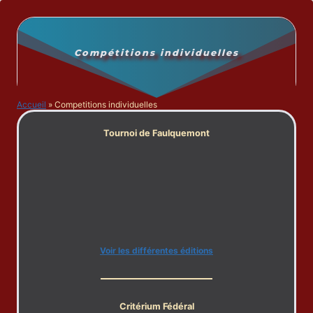
Aller
au
contenu
Compétitions individuelles
Accueil
»
Competitions individuelles
Tournoi de Faulquemont
Voir les différentes éditions
Critérium Fédéral