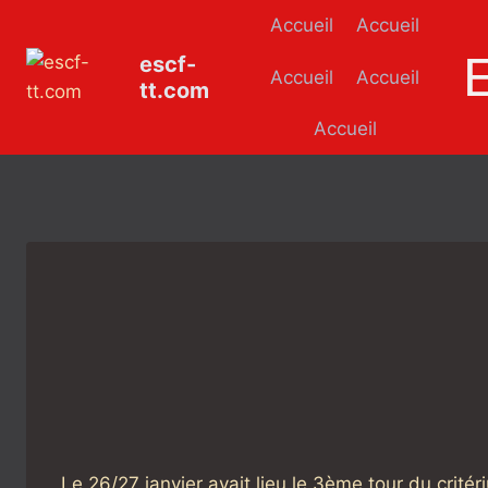
Aller
Accueil
Accueil
au
escf-
contenu
Accueil
Accueil
tt.com
Accueil
Le 26/27 janvier avait lieu le 3ème tour du critér