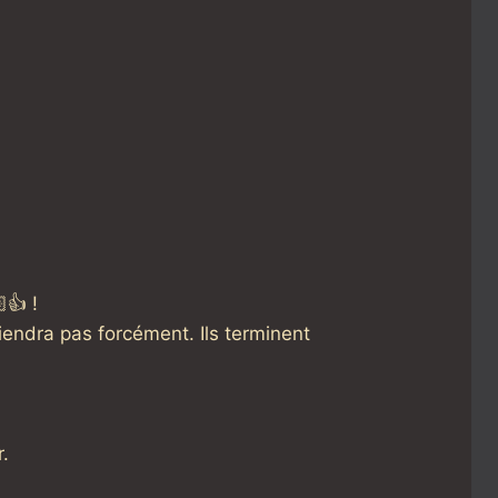
👍 !
tiendra pas forcément. Ils terminent
r.