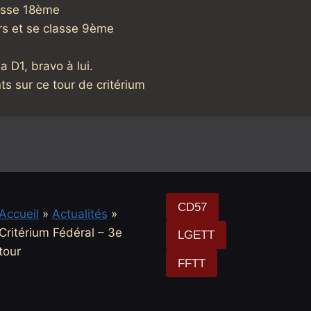
asse 18ème
urs et se classe 9ème
 D1, bravo à lui.
nts sur ce tour de critérium
CD57
Accueil
»
Actualités
»
Critérium Fédéral – 3e
LGETT
tour
FFTT