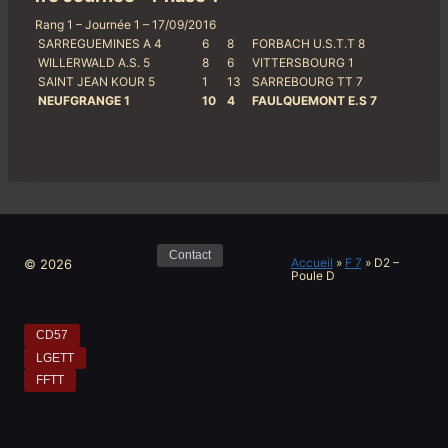
Rang 1 – Journée 1 – 17/09/2016
SARREGUEMINES A 4
6
8
FORBACH U.S.T.T 8
WILLERWALD A.S. 5
8
6
VITTERSBOURG 1
SAINT JEAN KOUR 5
1
13
SARREBOURG TT 7
NEUFGRANGE 1
10
4
FAULQUEMONT E.S 7
Contact
Accueil
»
F 7
»
D2 –
© 2026
Poule D
CD57
LGETT
FFTT