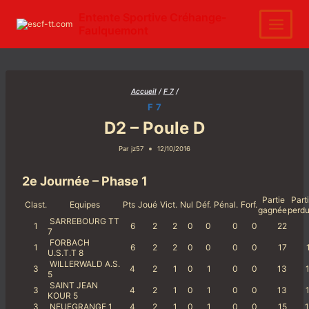
Aller
au
Entente Sportive Créhange-
contenu
Faulquemont
Accueil
/
F 7
/
F 7
D2 – Poule D
Par
jz57
12/10/2016
2e Journée – Phase 1
Partie
Part
Clast.
Equipes
Pts
Joué
Vict.
Nul
Déf.
Pénal.
Forf.
gagnée
perd
SARREBOURG TT
1
6
2
2
0
0
0
0
22
7
FORBACH
1
6
2
2
0
0
0
0
17
U.S.T.T 8
WILLERWALD A.S.
3
4
2
1
0
1
0
0
13
1
5
SAINT JEAN
3
4
2
1
0
1
0
0
13
1
KOUR 5
3
NEUFGRANGE 1
4
2
1
0
1
0
0
15
1