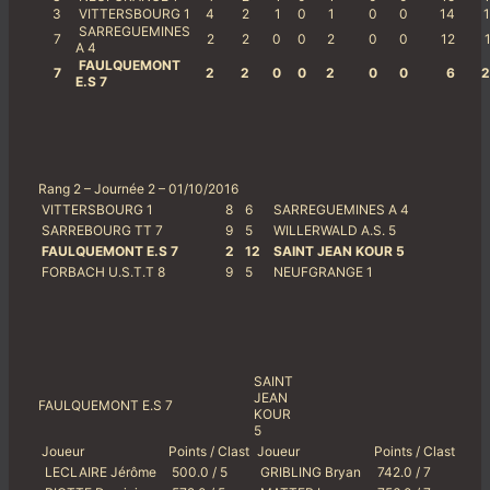
3
VITTERSBOURG 1
4
2
1
0
1
0
0
14
1
SARREGUEMINES
7
2
2
0
0
2
0
0
12
1
A 4
FAULQUEMONT
7
2
2
0
0
2
0
0
6
2
E.S 7
Rang 2 – Journée 2 – 01/10/2016
VITTERSBOURG 1
8
6
SARREGUEMINES A 4
SARREBOURG TT 7
9
5
WILLERWALD A.S. 5
FAULQUEMONT E.S 7
2
12
SAINT JEAN KOUR 5
FORBACH U.S.T.T 8
9
5
NEUFGRANGE 1
SAINT
JEAN
FAULQUEMONT E.S 7
KOUR
5
Joueur
Points / Clast
Joueur
Points / Clast
LECLAIRE Jérôme
500.0 / 5
GRIBLING Bryan
742.0 / 7