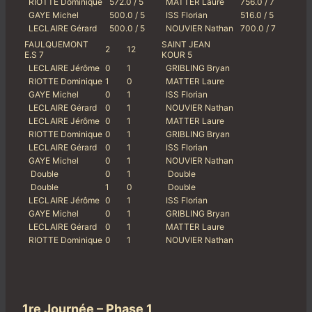
RIOTTE Dominique
572.0 / 5
MATTER Laure
756.0 / 7
GAYE Michel
500.0 / 5
ISS Florian
516.0 / 5
LECLAIRE Gérard
500.0 / 5
NOUVIER Nathan
700.0 / 7
FAULQUEMONT
SAINT JEAN
2
12
E.S 7
KOUR 5
LECLAIRE Jérôme
0
1
GRIBLING Bryan
RIOTTE Dominique
1
0
MATTER Laure
GAYE Michel
0
1
ISS Florian
LECLAIRE Gérard
0
1
NOUVIER Nathan
LECLAIRE Jérôme
0
1
MATTER Laure
RIOTTE Dominique
0
1
GRIBLING Bryan
LECLAIRE Gérard
0
1
ISS Florian
GAYE Michel
0
1
NOUVIER Nathan
Double
0
1
Double
Double
1
0
Double
LECLAIRE Jérôme
0
1
ISS Florian
GAYE Michel
0
1
GRIBLING Bryan
LECLAIRE Gérard
0
1
MATTER Laure
RIOTTE Dominique
0
1
NOUVIER Nathan
1re Journée – Phase 1