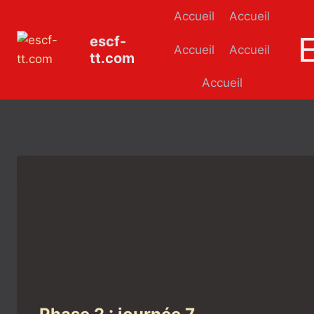
Aller
Accueil
Accueil
au
escf-
contenu
Accueil
Accueil
tt.com
Accueil