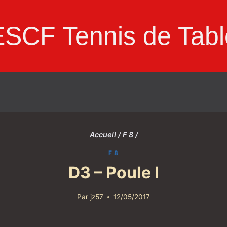
ESCF Tennis de Tabl
Accueil
/
F 8
/
F 8
D3 – Poule I
Par
jz57
12/05/2017