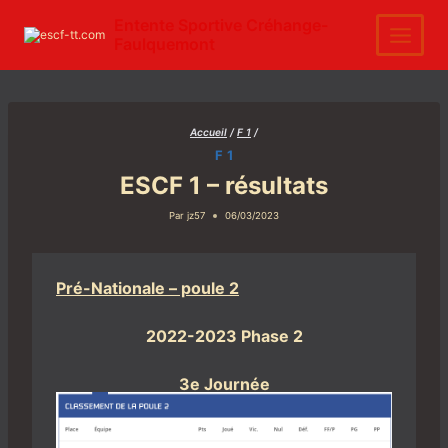
Aller
au
Entente Sportive Créhange-
contenu
Faulquemont
Accueil
/
F 1
/
F 1
ESCF 1 – résultats
Par
jz57
06/03/2023
Pré-Nationale – poule 2
2022-2023 Phase 2
3e Journée