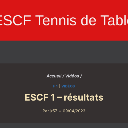
ESCF Tennis de Tabl
Accueil
/
Vidéos
/
F 1
|
VIDÉOS
ESCF 1 – résultats
Par
jz57
09/04/2023