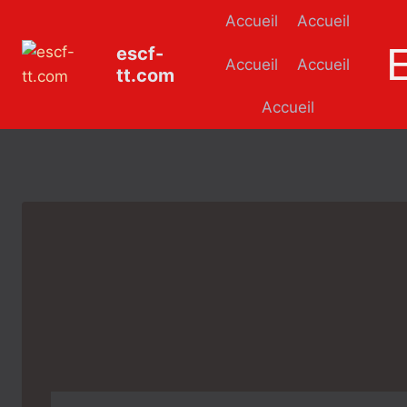
Aller
Accueil
Accueil
au
escf-
contenu
Accueil
Accueil
tt.com
Accueil