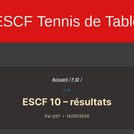
ESCF Tennis de Tabl
Accueil
/
F I0
/
F I0
ESCF 10 – résultats
Par
jz57
14/05/2024