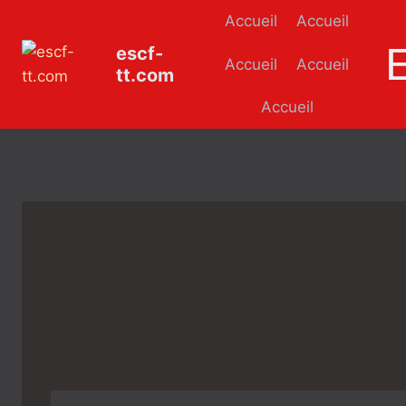
Aller
Accueil
Accueil
au
escf-
contenu
Accueil
Accueil
tt.com
Accueil