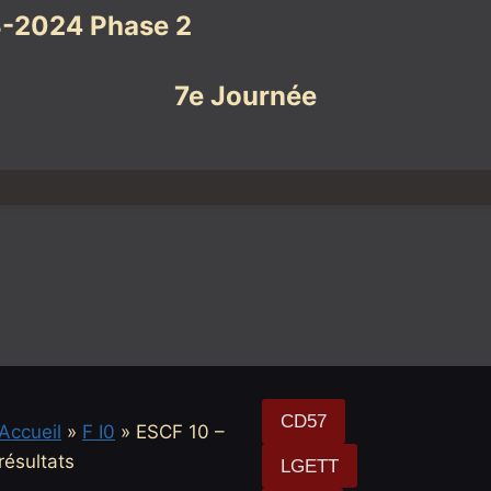
-2024 Phase 2
7e Journée
CD57
Accueil
»
F I0
»
ESCF 10 –
résultats
LGETT