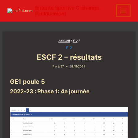
Aller
au
Entente Sportive Créhange-
contenu
Faulquemont
Accueil
/
F 2
/
F 2
ESCF 2 – résultats
Par
jz57
08/11/2022
GE1 poule 5
2022-23 : Phase 1: 4e journée