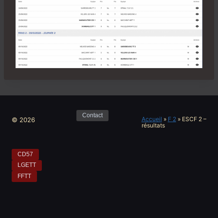
Contact
Accueil
»
F 2
»
ESCF 2 –
© 2026
résultats
CD57
LGETT
FFTT