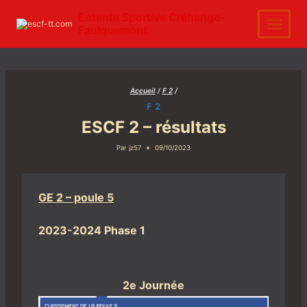
Aller
au
Entente Sportive Créhange-
contenu
Faulquemont
Accueil
/
F 2
/
F 2
ESCF 2 – résultats
Par
jz57
09/10/2023
GE 2 – poule 5
2023-2024 Phase 1
2e Journée