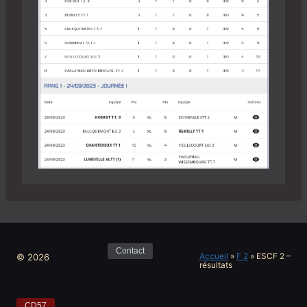
Contact
Accueil
»
F 2
»
ESCF 2 –
© 2026
résultats
CD57