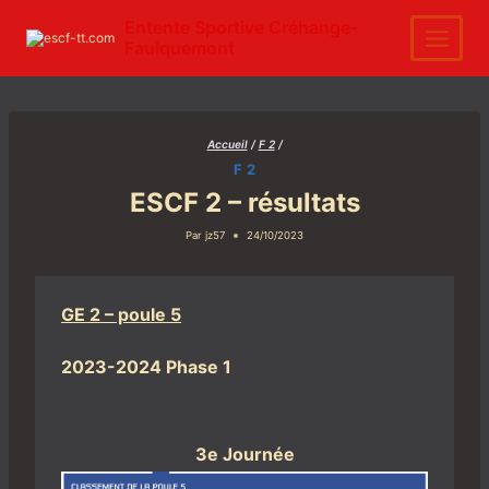
Aller
au
Entente Sportive Créhange-
contenu
Faulquemont
Accueil
/
F 2
/
F 2
ESCF 2 – résultats
Par
jz57
24/10/2023
GE 2 – poule 5
2023-2024 Phase 1
3e Journée