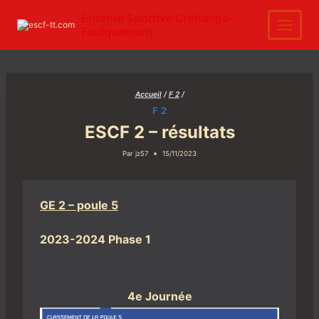
Aller
au
Entente Sportive Créhange-
contenu
Faulquemont
Accueil
/
F 2
/
F 2
ESCF 2 – résultats
Par
jz57
15/11/2023
GE 2 – poule 5
2023-2024 Phase 1
4e Journée