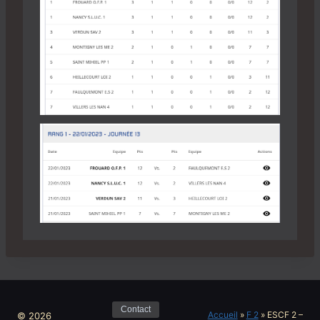
Contact
Accueil
»
F 2
»
ESCF 2 –
© 2026