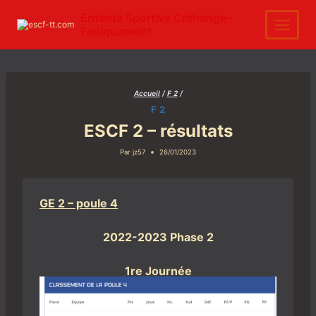
Aller
au
Entente Sportive Créhange-
contenu
Faulquemont
Accueil
/
F 2
/
F 2
ESCF 2 – résultats
Par
jz57
26/01/2023
GE 2 – poule 4
2022-2023 Phase 2
1re Journée