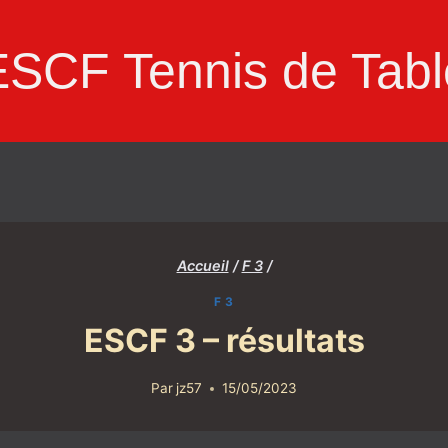
ESCF Tennis de Tabl
Accueil
/
F 3
/
F 3
ESCF 3 – résultats
Par
jz57
15/05/2023