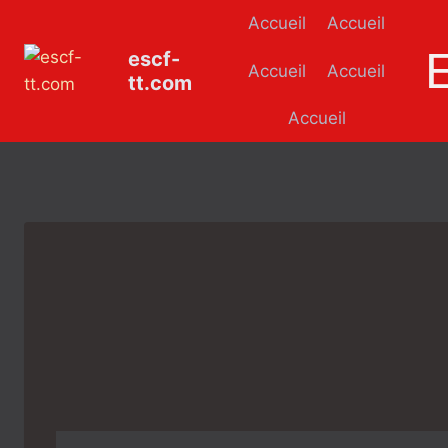
Aller
Accueil
Accueil
au
escf-
contenu
Accueil
Accueil
tt.com
Accueil