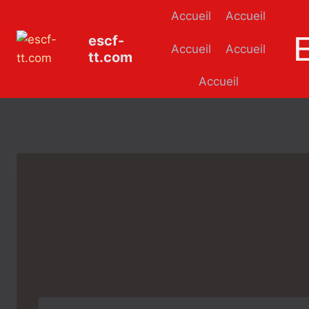
Aller
Accueil
Accueil
au
escf-
contenu
Accueil
Accueil
tt.com
Accueil