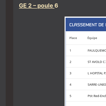
GE 2 – poule
6