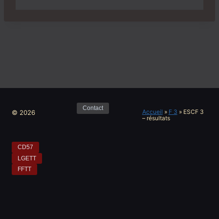
Contact
Accueil
»
F 3
»
ESCF 3
© 2026
– résultats
CD57
LGETT
FFTT