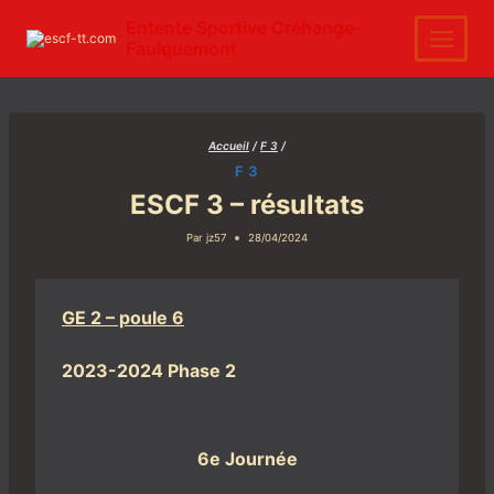
Aller
au
Entente Sportive Créhange-
contenu
Faulquemont
Accueil
/
F 3
/
F 3
ESCF 3 – résultats
Par
jz57
28/04/2024
GE 2 – poule 6
2023-2024 Phase 2
6e Journée