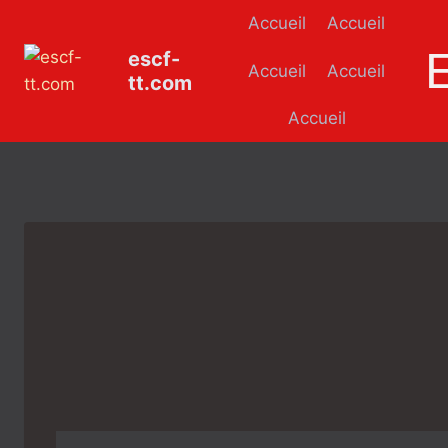
Aller
Accueil
Accueil
au
escf-
contenu
Accueil
Accueil
tt.com
Accueil