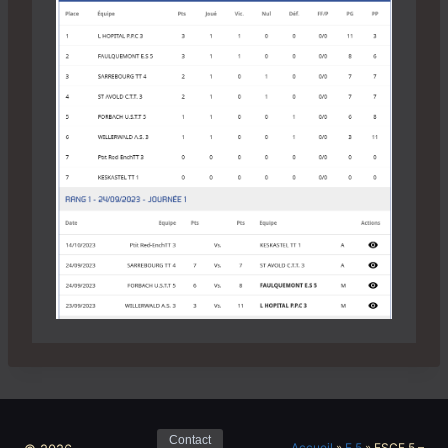
Contact
Accueil
»
F 5
»
ESCF 5 –