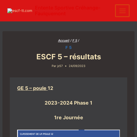
Aller
au
Entente Sportive Créhange-
contenu
Faulquemont
Accueil
/
F 5
/
F 5
ESCF 5 – résultats
Par
jz57
24/09/2023
GE 5 – poule
12
2023-2024 Phase 1
1re Journée