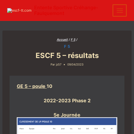
Aller
au
Entente Sportive Créhange-
contenu
Faulquemont
Accueil
/
F 5
/
F 5
ESCF 5 – résultats
Par
jz57
09/04/2023
GE 5 – poule
10
2022-2023 Phase 2
5e Journée