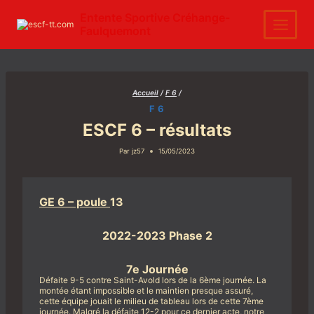
Aller
au
Entente Sportive Créhange-
contenu
Faulquemont
Accueil
/
F 6
/
F 6
ESCF 6 – résultats
Par
jz57
15/05/2023
GE 6 – poule
13
2022-2023 Phase 2
7e Journée
Défaite 9-5 contre Saint-Avold lors de la 6ème journée. La
montée étant impossible et le maintien presque assuré,
cette équipe jouait le milieu de tableau lors de cette 7ème
journée. Malgré la défaite 12-2 pour ce dernier acte, notre