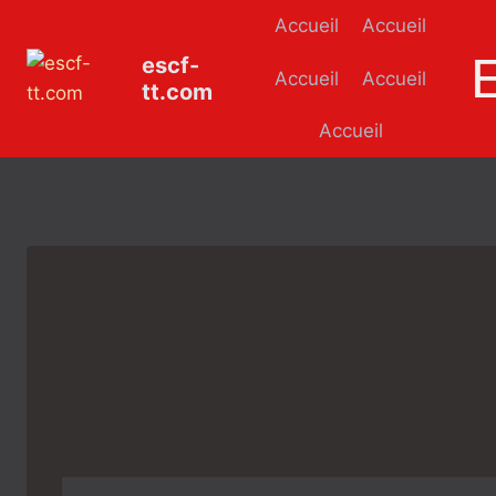
Aller
Accueil
Accueil
au
escf-
contenu
Accueil
Accueil
tt.com
Accueil