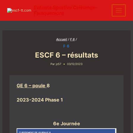
Aller
au
Entente Sportive Créhange-
contenu
Faulquemont
Accueil
/
F 6
/
F 6
ESCF 6 – résultats
Par
jz57
03/12/2023
GE 6 – poule
8
2023-2024 Phase 1
6e Journée