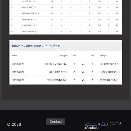
Contact
Accueil
»
F 6
»
ESCF 6 –
© 2026
résultats