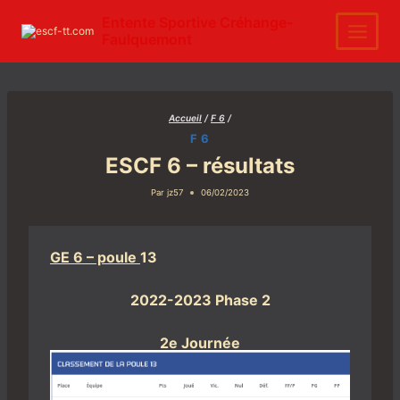
Aller
au
Entente Sportive Créhange-
contenu
Faulquemont
Accueil
/
F 6
/
F 6
ESCF 6 – résultats
Par
jz57
06/02/2023
GE 6 – poule
13
2022-2023 Phase 2
2e Journée