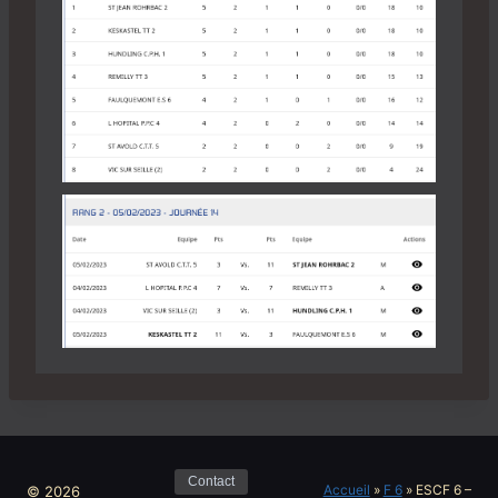
Contact
Accueil
»
F 6
»
ESCF 6 –
© 2026