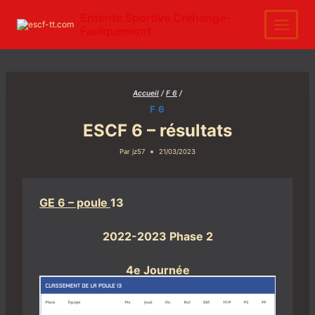
Aller
au
Entente Sportive Créhange-
contenu
Faulquemont
Accueil
/
F 6
/
F 6
ESCF 6 – résultats
Par
jz57
21/03/2023
GE 6 – poule
13
2022-2023 Phase 2
4e Journée