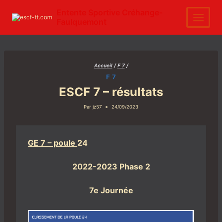
Aller
au
Entente Sportive Créhange-
contenu
Faulquemont
Accueil
/
F 7
/
F 7
ESCF 7 – résultats
Par
jz57
24/09/2023
GE 7 – poule
24
2022-2023 Phase 2
7e Journée