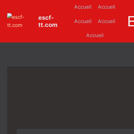
Aller
Accueil
Accueil
au
escf-
contenu
Accueil
Accueil
tt.com
Accueil