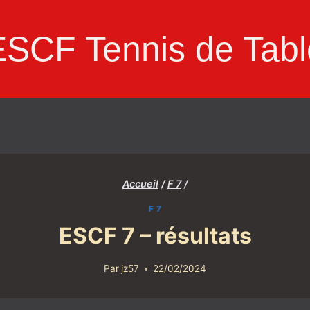
ESCF Tennis de Tabl
Accueil
/
F 7
/
F 7
ESCF 7 – résultats
Par
jz57
22/02/2024