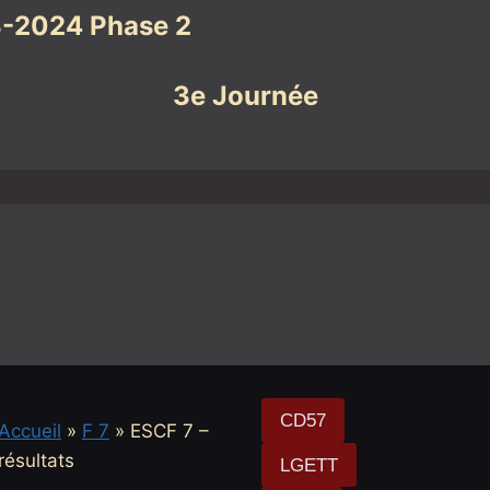
-2024 Phase 2
3e Journée
CD57
Accueil
»
F 7
»
ESCF 7 –
résultats
LGETT