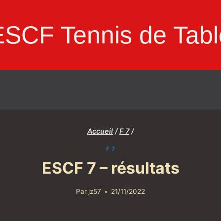
ESCF Tennis de Tabl
Accueil
/
F 7
/
F 7
ESCF 7 – résultats
Par
jz57
21/11/2022