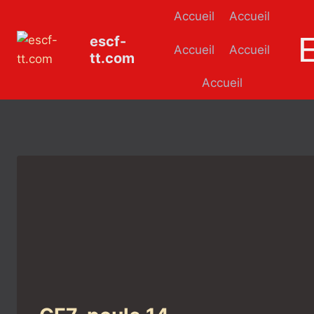
Aller
Accueil
Accueil
au
escf-
contenu
Accueil
Accueil
tt.com
Accueil