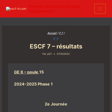
Aller
au
Entente Sportive Créhange-
contenu
Faulquemont
Accueil
/
F 7
/
F 7
ESCF 7 – résultats
Par
jz57
07/10/2024
GE 6 – poule
15
2024-2025 Phase 1
2e Journée