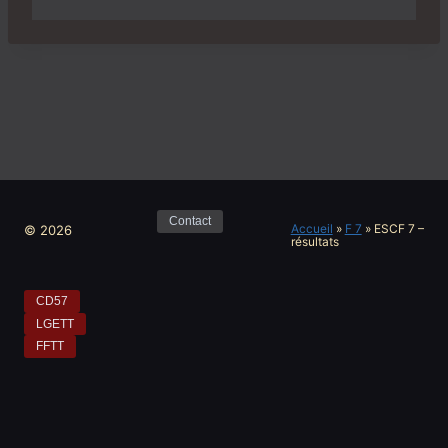
Contact
Accueil
»
F 7
»
ESCF 7 –
© 2026
résultats
CD57
LGETT
FFTT