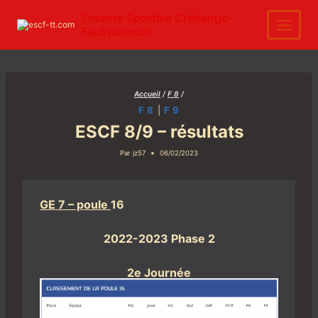
Aller
au
Entente Sportive Créhange-
contenu
Faulquemont
Accueil
/
F 8
/
F 8
|
F 9
ESCF 8/9 – résultats
Par
jz57
06/02/2023
GE 7 – poule
16
2022-2023 Phase 2
2e Journée