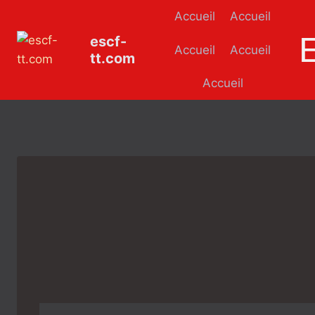
Aller
Accueil
Accueil
au
escf-
contenu
Accueil
Accueil
tt.com
Accueil