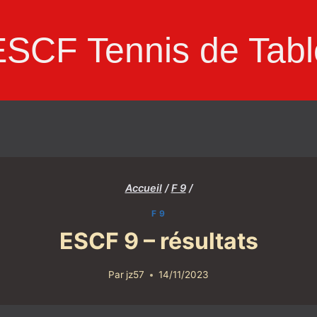
ESCF Tennis de Tabl
Accueil
/
F 9
/
F 9
ESCF 9 – résultats
Par
jz57
14/11/2023