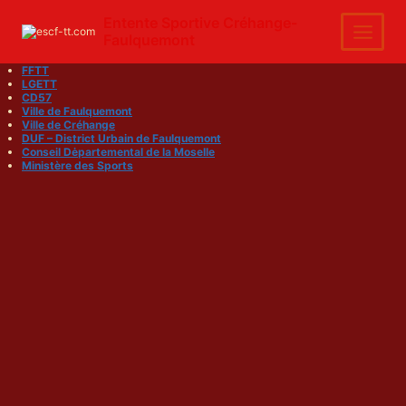
Aller
au
Entente Sportive Créhange-
contenu
Faulquemont
FFTT
LGETT
CD57
Ville de Faulquemont
Ville de Créhange
DUF
– District Urbain de Faulquemont
Conseil Dėpartemental de la Moselle
Ministère des Sports