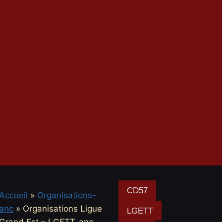
CD57
Accueil
»
Organisations-
anc
»
Organisations Ligue
LGETT