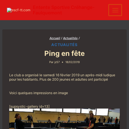
Aller
au
Entente Sportive Créhange-
contenu
Faulquemont
Accueil
/
Actualités
/
ACTUALITÉS
Ping en fête
Par
jz57
18/02/2019
Le club a organisé le samedi 16 février 2019 un après-midi ludique
pour les habitants. Plus de 200 jeunes et adultes ont participé
Voici quelques impressions en image
[supsystic-gallery id=13]