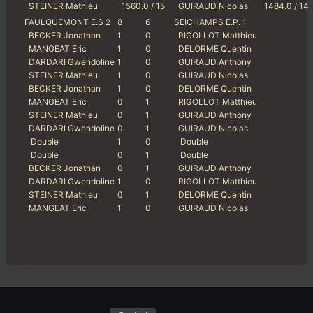
STEINER Mathieu
1560.0 / 15
GUIRAUD Nicolas
1484.0 / 14
FAULQUEMONT E.S 2
8
6
SEICHAMPS E.P. 1
BECKER Jonathan
1
0
RIGOLLOT Matthieu
MANGEAT Eric
1
0
DELORME Quentin
DARDARI Gwendoline
1
0
GUIRAUD Anthony
STEINER Mathieu
1
0
GUIRAUD Nicolas
BECKER Jonathan
1
0
DELORME Quentin
MANGEAT Eric
0
1
RIGOLLOT Matthieu
STEINER Mathieu
0
1
GUIRAUD Anthony
DARDARI Gwendoline
0
1
GUIRAUD Nicolas
Double
1
0
Double
Double
0
1
Double
BECKER Jonathan
0
1
GUIRAUD Anthony
DARDARI Gwendoline
1
0
RIGOLLOT Matthieu
STEINER Mathieu
0
1
DELORME Quentin
MANGEAT Eric
1
0
GUIRAUD Nicolas