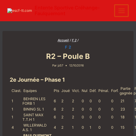
Aller
au
Entente Sportive Créhange-
contenu
Faulquemont
Accueil
/
F 2
/
F 2
R2 – Poule B
Par
jz57
12/10/2016
2e Journée – Phase 1
Partie
P
Clast.
Equipes
Pts
Joué
Vict.
Nul
Déf.
Pénal.
Forf.
gagnée
p
BEHREN LES
1
6
2
2
0
0
0
0
21
FORB 1
1
BINING SL 1
6
2
2
0
0
0
0
23
SAINT MAX
1
6
2
2
0
0
0
0
18
T.T.H 1
WILLERWALD
4
4
2
1
0
1
0
0
15
A.S. 1
FAULQUEMONT