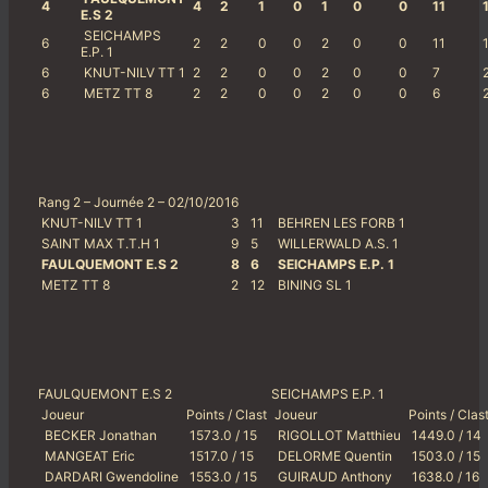
4
4
2
1
0
1
0
0
11
1
E.S 2
SEICHAMPS
6
2
2
0
0
2
0
0
11
1
E.P. 1
6
KNUT-NILV TT 1
2
2
0
0
2
0
0
7
2
6
METZ TT 8
2
2
0
0
2
0
0
6
Rang 2 – Journée 2 – 02/10/2016
KNUT-NILV TT 1
3
11
BEHREN LES FORB 1
SAINT MAX T.T.H 1
9
5
WILLERWALD A.S. 1
FAULQUEMONT E.S 2
8
6
SEICHAMPS E.P. 1
METZ TT 8
2
12
BINING SL 1
FAULQUEMONT E.S 2
SEICHAMPS E.P. 1
Joueur
Points / Clast
Joueur
Points / Clas
BECKER Jonathan
1573.0 / 15
RIGOLLOT Matthieu
1449.0 / 14
MANGEAT Eric
1517.0 / 15
DELORME Quentin
1503.0 / 15
DARDARI Gwendoline
1553.0 / 15
GUIRAUD Anthony
1638.0 / 16