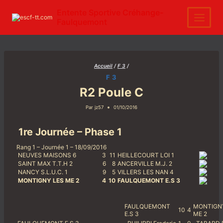
Aller
au
Entente Sportive Créhange-
contenu
Faulquemont
Accueil
/
F 3
/
F 3
R2 Poule C
Par
jz57
01/10/2016
1re Journée – Phase 1
Rang 1 – Journée 1 – 18/09/2016
NEUVES MAISONS 6
3
11
HEILLECOURT LOI 1
SAINT MAX T.T.H 2
6
8
ANCERVILLE M.J. 2
NANCY S.L.U.C. 1
9
5
VILLERS LES NAN 4
MONTIGNY LES ME 2
4
10
FAULQUEMONT E.S 3
FAULQUEMONT
MONTIGN
10
4
E.S 3
ME 2