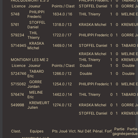
FAULQUEMONT E.S 3
PHILIPPI Frederic
1
0
TABARD E
Licence
Joueur
Points / Clast
STOFFEL Daniel
1
0
GORRE Jo
PHILIPPI
5748
1634.0 / 16
THIL Thierry
1
0
MELINE E
Frederic
STOFFEL
5761
1318.0 / 13
KRASKA Michel
1
0
KREMEURT
Daniel
THIL
579234
1722.0 / 17
PHILIPPI Frederic
0
1
GORRE Jo
Thierry
KRASKA
5714945
1469.0 / 14
STOFFEL Daniel
1
0
TABARD E
Michel
KRASKA Michel
1
0
MELINE E
MONTIGNY LES ME 2
THIL Thierry
1
0
KREMEURT
Licence
Joueur
Points / Clast
Double
1
0
Double
TABARD
5724746
1266.0 / 12
Double
1
0
Double
Eric
GORRE
5715062
1254.0 / 12
PHILIPPI Frederic
1
0
MELINE E
Jordan
MELINE
576474
1462.0 / 14
THIL Thierry
0
1
TABARD E
Eric
KREMEURT
549998
1274.0 / 12
KRASKA Michel
0
1
GORRE Jo
Julien
STOFFEL Daniel
0
1
KREMEURT
Partie
Partie
Clast.
Equipes
Pts
Joué
Vict.
Nul
Déf.
Pénal.
Forf.
gagnée
perdue