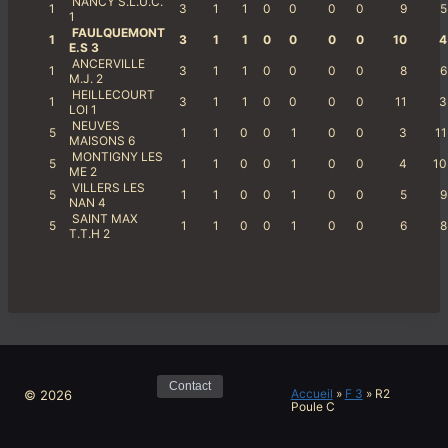
NANCY S.L.U.C.
1
3
1
1
0
0
0
0
9
5
1
FAULQUEMONT
1
3
1
1
0
0
0
0
10
4
E.S 3
ANCERVILLE
1
3
1
1
0
0
0
0
8
6
M.J. 2
HEILLECOURT
1
3
1
1
0
0
0
0
11
3
LOI 1
NEUVES
5
1
1
0
0
1
0
0
3
11
MAISONS 6
MONTIGNY LES
5
1
1
0
0
1
0
0
4
10
ME 2
VILLERS LES
5
1
1
0
0
1
0
0
5
9
NAN 4
SAINT MAX
5
1
1
0
0
1
0
0
6
8
T.T.H 2
Contact
Accueil
»
F 3
»
R2
© 2026
Poule C