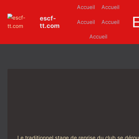
Aller
Accueil
Accueil
au
escf-
contenu
Accueil
Accueil
tt.com
Accueil
Le traditionnel stage de reprise du club se déro