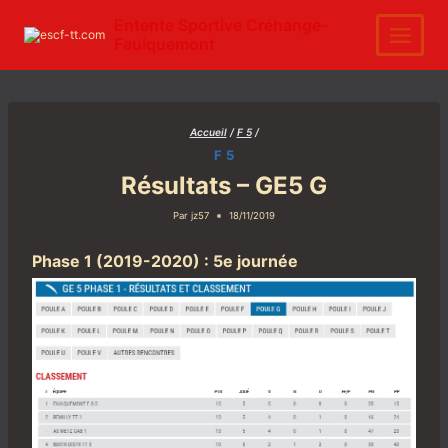
Aller
au
Entente Sportive Créhange-
contenu
Faulquemont
Accueil
/
F 5
/
F 5
Résultats – GE5 G
Par
jz57
18/11/2019
Phase 1 (2019-2020) : 5e journée