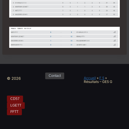
Contact
Accueil
»
F 5
»
© 2026
Résultats – GE5 G
CD57
LGETT
FFTT