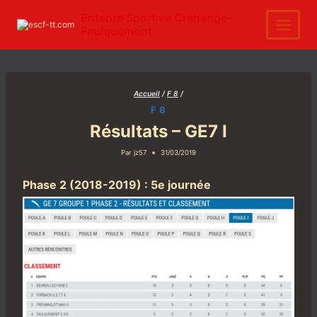
Aller
au
Entente Sportive Créhange-
contenu
Faulquemont
Accueil
/
F 8
/
F 8
Résultats – GE7 I
Par
jz57
31/03/2019
Phase 2 (2018-2019) : 5e journée