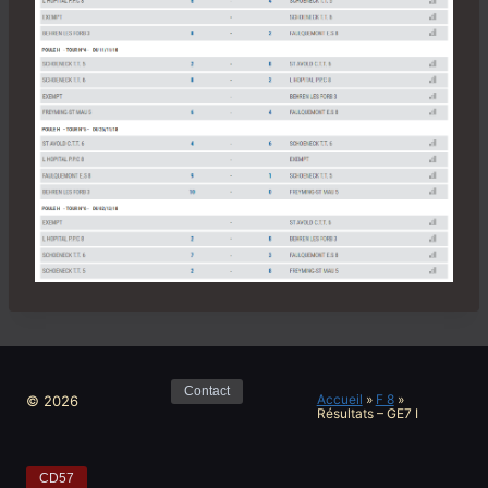
Contact
Accueil
»
F 8
»
© 2026
Résultats – GE7 I
CD57