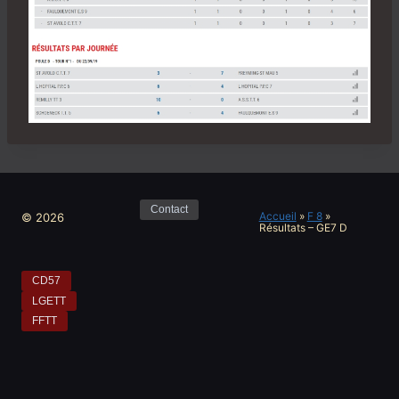
Contact
Accueil
»
F 8
»
© 2026
Résultats – GE7 D
CD57
LGETT
FFTT