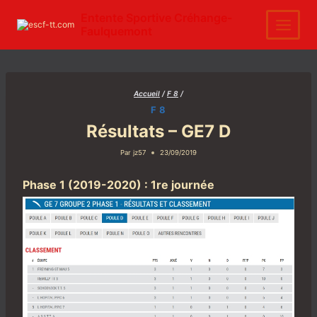
Aller
au
Entente Sportive Créhange-
contenu
Faulquemont
Accueil
/
F 8
/
F 8
Résultats – GE7 D
Par
jz57
23/09/2019
Phase 1 (2019-2020) : 1re journée