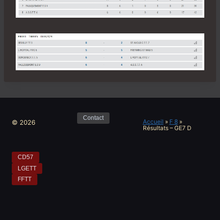
Contact
Accueil
»
F 8
»
© 2026
Résultats – GE7 D
CD57
LGETT
FFTT