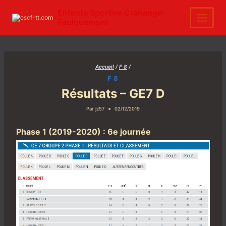
Aller
au
Entente Sportive Créhange-
contenu
Faulquemont
Accueil
/
F 8
/
F 8
Résultats – GE7 D
Par
jz57
02/12/2019
Phase 1 (2019-2020) : 6e journée