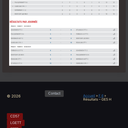
Contact
Accueil
»
F 6
»
© 2026
Résultats – GE5 H
CD57
LGETT