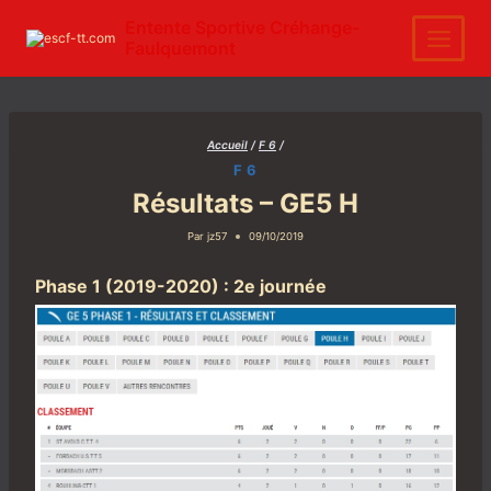
Aller
au
Entente Sportive Créhange-
contenu
Faulquemont
Accueil
/
F 6
/
F 6
Résultats – GE5 H
Par
jz57
09/10/2019
Phase 1 (2019-2020) : 2e journée